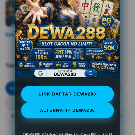
Belum ada ulasan
Tampilkan Penilaian & Ulasan
Semua (6969)
Foto & Video
5.0
4.0
LINK DAFTAR DEWA288
3.0
2.0
1.0
ALTERNATIF DEWA288
Paling Membantu
DEWA288 メ Daftar Link Situs Slot Gacor Pilihan Slot88