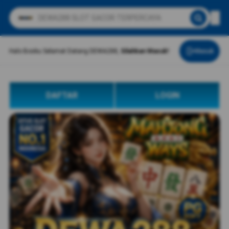
Halo Bosku Selamat Datang DEWA288,
Silahkan Masuk!
Masuk
DAFTAR
LOGIN