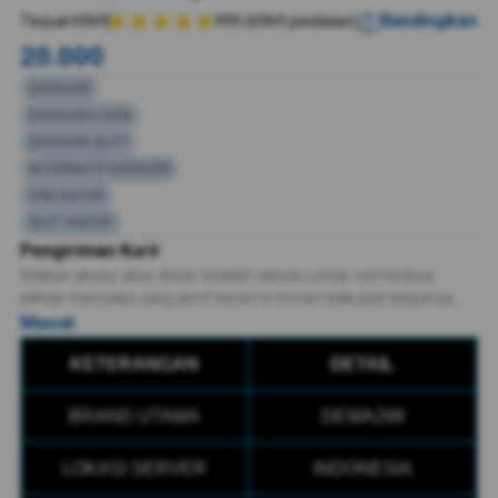
Bandingkan
Terjual 6969
999 (6969 penilaian)
20.000
DEWA288
DEWA288 LOGIN
DEWA288 SLOT
ALTERNATIF DEWA288
LINK GACOR
SLOT GACOR
Pengiriman Kurir
Silakan akses akun Anda terlebih dahulu untuk memeriksa
pilihan transaksi yang aktif beserta rincian kalkulasi biayanya.
Masuk
KETERANGAN
DETAIL
BRAND UTAMA
DEWA288
LOKASI SERVER
INDONESIA