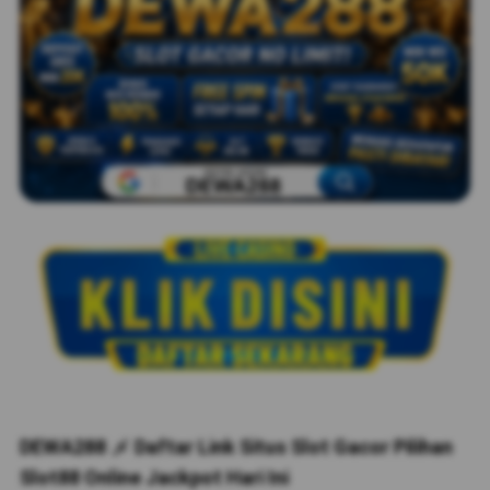
DEWA288 メ Daftar Link Situs Slot Gacor Pilihan
Slot88 Online Jackpot Hari Ini