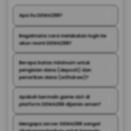
Apa itu DEWA288?
Bagaimana cara melakukan login ke
akun resmi DEWA288?
Berapa batas minimum untuk
pengisian dana (deposit) dan
penarikan dana (withdraw)?
Apakah bermain game slot di
platform DEWA288 dijamin aman?
Mengapa server DEWA288 sangat