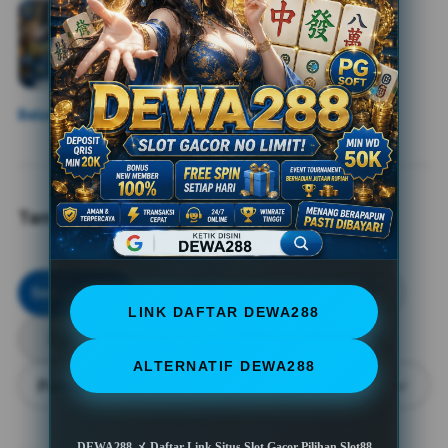
Belum ada ulasan
Tampilkan Penilaian & Ulasan
Semua (6969)
Foto & Video
5.0
4.0
LINK DAFTAR DEWA288
3.0
2.0
1.0
ALTERNATIF DEWA288
Paling Membantu
DEWA288 メ Daftar Link Situs Slot Gacor Pilihan Slot88