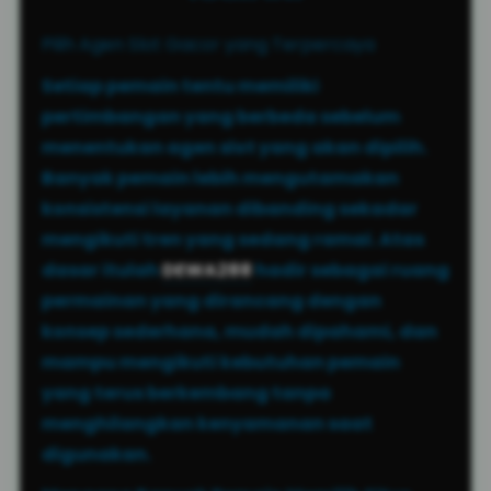
Pilih Agen Slot Gacor yang Terpercaya
Setiap pemain tentu memiliki
pertimbangan yang berbeda sebelum
menentukan agen slot yang akan dipilih.
Banyak pemain lebih mengutamakan
konsistensi layanan dibanding sekadar
mengikuti tren yang sedang ramai. Atas
dasar itulah
DEWA288
hadir sebagai ruang
permainan yang dirancang dengan
konsep sederhana, mudah dipahami, dan
mampu mengikuti kebutuhan pemain
yang terus berkembang tanpa
menghilangkan kenyamanan saat
digunakan.