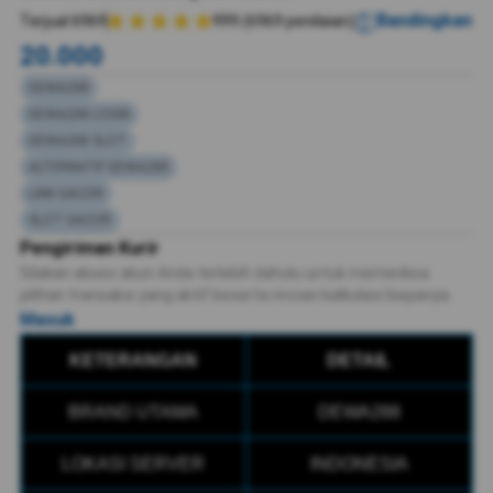
Bandingkan
Terjual 6969
999 (6969 penilaian)
20.000
DEWA288
DEWA288 LOGIN
DEWA288 SLOT
ALTERNATIF DEWA288
LINK GACOR
SLOT GACOR
Pengiriman Kurir
Silakan akses akun Anda terlebih dahulu untuk memeriksa
pilihan transaksi yang aktif beserta rincian kalkulasi biayanya.
Masuk
KETERANGAN
DETAIL
BRAND UTAMA
DEWA288
LOKASI SERVER
INDONESIA