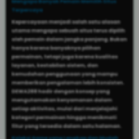
Mengapa Banyak Pemain Memilih Situs
Terpercaya
Kepercayaan menjadi salah satu alasan
utama mengapa sebuah situs terus dipilih
oleh pemain dalam jangka panjang. Bukan
hanya karena banyaknya pilihan
permainan, tetapi juga karena kualitas
layanan, kestabilan sistem, dan
kemudahan penggunaan yang mampu
memberikan pengalaman lebih konsisten.
DEWA288 hadir dengan konsep yang
mengutamakan kenyamanan dalam
setiap aktivitas, mulai dari menjelajahi
kategori permainan hingga menikmati
fitur yang tersedia dalam satu halaman.
Koleksi Game yang Lengkap dan Mudah