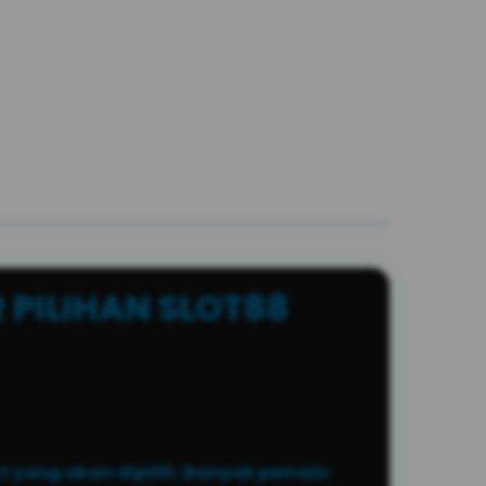
 PILIHAN SLOT88
 yang akan dipilih. Banyak pemain