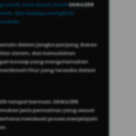
 ramai. Atas dasar itulah
DEWA288
ahami, dan mampu mengikuti
unakan.
 pemain dalam jangka panjang. Bukan
bilan sistem, dan kemudahan
ngan konsep yang mengutamakan
menikmati fitur yang tersedia dalam
ilih tempat bermain. DEWA288
emukan jenis permainan yang sesuai
derhana membuat proses menjelajahi
an.