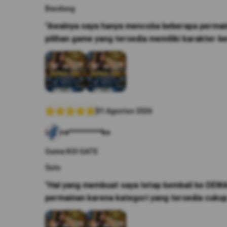
Bandung
"Awalnya saya hanya mencoba beberapa permaina
pilihan game yang tersedia memiliki karakter 
01 Agustus 2026
re***********ko
Game:KOI GATE
Solo
"Hal yang membuat saya tetap kembali ke DEWA
permainan karena kategori yang tersedia cukup 