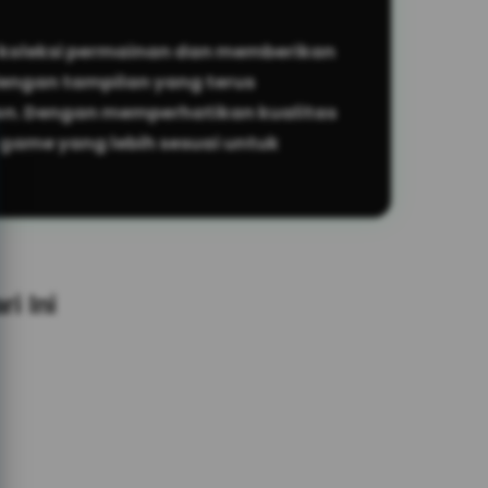
 koleksi permainan dan memberikan
engan tampilan yang terus
on. Dengan memperhatikan kualitas
 game yang lebih sesuai untuk
i Ini