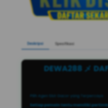
Deskripsi
Spesifikasi
DEWA288 メ DAFT
Pilih Agen Slot Gacor yang Terpercaya
Setiap pemain tentu memiliki perti