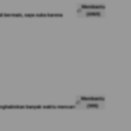
Membantu
(6969)
li bermain, saya suka karena
Membantu
(999)
menghabiskan banyak waktu mencari