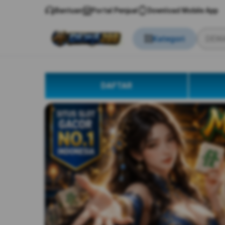
Bantuan
Portal Penjual
Download Mobile App
Kategori
DEW
DAFTAR