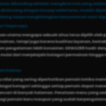
nan dibanding sekadar mengikuti tren yang sedang
g dirancang dengan konsep sederhana, mudah dip
embang tanpa menghilangkan kenyamanan saat dig
us Terpercaya
an utama mengapa sebuah situs terus dipilih oleh
ainan, tetapi juga karena kualitas layanan, kesta
 pengalaman lebih konsisten. DEWA288 hadir de
mulai dari menjelajahi kategori permainan hingga 
ah Diakses
 nilai yang sering diperhatikan pemain ketika mem
bagai kategori sehingga setiap pemain dapat men
encari di banyak halaman. Penataan menu yang se
k bagi pemain baru maupun yang sudah berpengalam