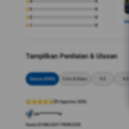
4
0
3
0
2
0
Be
1
0
Tampilkan Penilaian & Ulasan
Semua (6969)
Foto & Video
5.0
4.0
01 Agustus 2026
an***********ni
Game:STARLIGHT PRINCESS