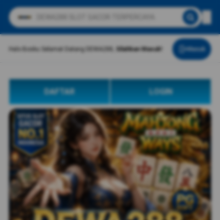
Halo Bosku Selamat Datang DEWA288,
Silahkan Masuk!
Masuk
DAFTAR
LOGIN