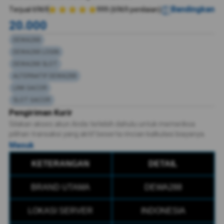
Bandingkan
Terjual 6969
999 (6969 penilaian)
20.000
DEWA288
DEWA288 LOGIN
DEWA288 SLOT
ALTERNATIF DEWA288
LINK GACOR
SLOT GACOR
Pengiriman Kurir
Silakan akses akun Anda terlebih dahulu untuk memeriksa
pilihan transaksi yang aktif beserta rincian kalkulasi biayanya.
Masuk
KETERANGAN
DETAIL
BRAND UTAMA
DEWA288
LOKASI SERVER
INDONESIA