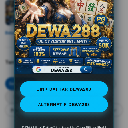
Belum ada ulasan
Tampilkan Penilaian & Ulasan
Semua (6969)
Foto & Video
5.0
4.0
LINK DAFTAR DEWA288
3.0
2.0
1.0
ALTERNATIF DEWA288
Paling Membantu
DEWA288 メ Daftar Link Situs Slot Gacor Pilihan Slot88