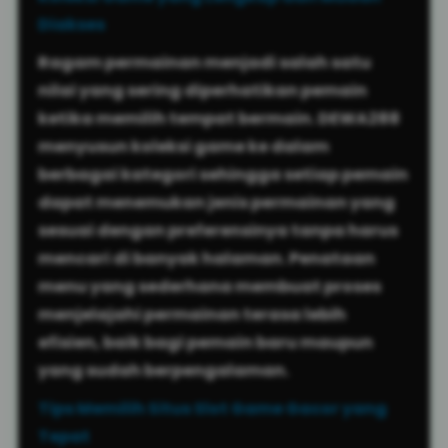
Diakses
Ragam permainan menjadi salah satu
nilai yang sering diperhatikan pemain
ketika memilih tempat bermain. DEWA288
menyusun koleksi game ke dalam
berbagai kategori sehingga setiap pemain
dapat menemukan jenis permainan yang
sesuai dengan preferensinya tanpa harus
mencari di banyak halaman. Penataan
menu yang sederhana membuat proses
menjelajahi permainan terasa lebih
efisien, baik bagi pemain baru maupun
yang sudah berpengalaman.
Tips Memilih Situs Slot Game Gacor yang
Tepat