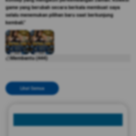
game yang berubah secara berkala membuat saya
selalu menemukan pilihan baru saat berkunjung
kembali."
Membantu (444)
Lihat Semua
FAQ MEMBER DEWA288