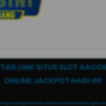
AR LINK SITUS SLOT GACOR
ONLINE JACKPOT HARI INI
mbangan yang berbeda sebelum menentukan agen slot