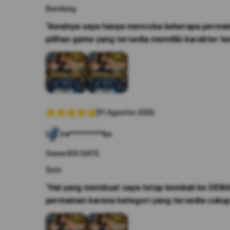
Bandung
"Awalnya saya hanya mencoba beberapa permaina
pilihan game yang tersedia memiliki karakter 
01 Agustus 2026
re***********ko
Game:KOI GATE
Solo
"Hal yang membuat saya tetap kembali ke DEWA
permainan karena kategori yang tersedia cukup 