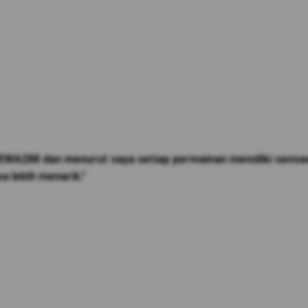
WA288 dan menurut saya setiap permainan memiliki sensasi 
 lebih menarik."