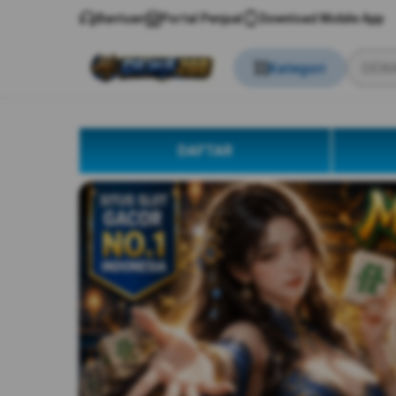
Bantuan
Portal Penjual
Download Mobile App
Kategori
DEW
DAFTAR