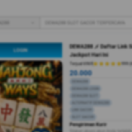
A288
DEWA288 メ Daftar Link Si
LOGIN
Jackpot Hari Ini
Terjual 6969
999 (
20.000
DEWA288
DEWA288 LOGIN
DEWA288 SLOT
ALTERNATIF DEWA288
LINK GACOR
SLOT GACOR
Pengiriman Kurir
Silakan akses akun Anda terlebih