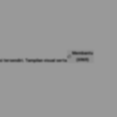
Membantu
(6969)
tersendiri. Tampilan visual serta