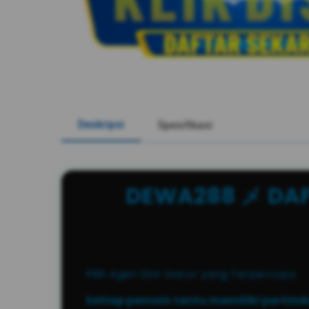
Deskripsi
Spesifikasi
DEWA288 メ DAFT
Pilih Agen Slot Gacor yang Terpercaya
Setiap pemain tentu memiliki perti