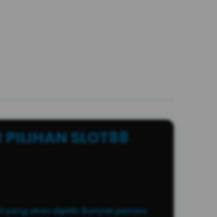
 PILIHAN SLOT88
 yang akan dipilih. Banyak pemain