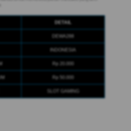
.
DETAIL
DEWA288
INDONESIA
M
Rp 20.000
UM
Rp 50.000
SLOT GAMING