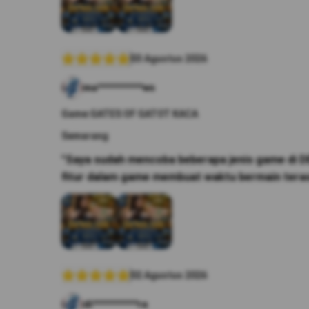
03 Agustus 2026
ma***********ws
Game:GATES OF GATOT KACA
Semarang
"Saya sudah mencoba beberapa jenis game di DE
fitur dalam game membuat waktu bermain terasa
02 Agustus 2026
di***********ra