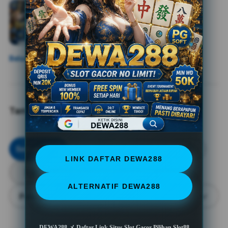
Belum ada ulasan
Tampilkan Penilaian & Ulasan
Semua (6969)
Foto & Video
5.0
4.0
LINK DAFTAR DEWA288
3.0
2.0
1.0
ALTERNATIF DEWA288
Paling Membantu
DEWA288 メ Daftar Link Situs Slot Gacor Pilihan Slot88