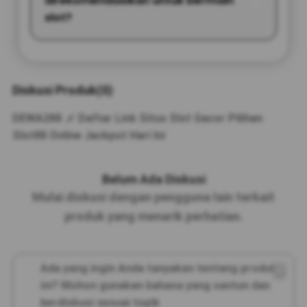
direkomendasikan untuk bermain
slot?
Diskusi Produk(0)
DEWA288 メ Daftar Link Situs Slot Gacor Pilihan
Slot88 Online Jackpot Hari Ini
Belum Ada Diskusi
Mulai diskusi dengan pengguna lain terkait
produk yang menarik perhatian.