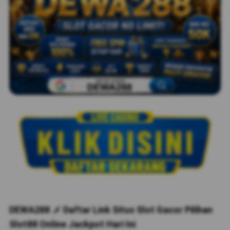
DEWA288 メ Daftar Link Situs Slot Gacor Pilihan
Slot88 Online Jackpot Hari Ini