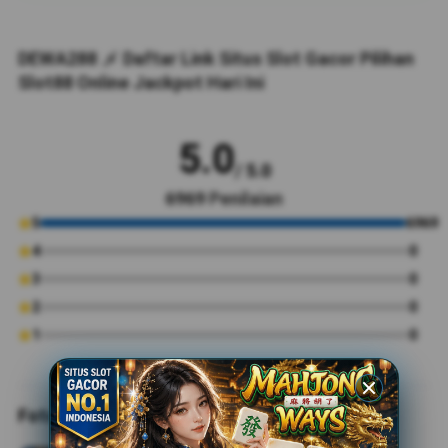
DEWA288 メ Daftar Link Situs Slot Gacor Pilihan
Slot88 Online Jackpot Hari Ini
5.0
/ 5.0
6969
Penilaian
5
6969
4
0
3
0
2
0
1
0
Foto dan Video Produk