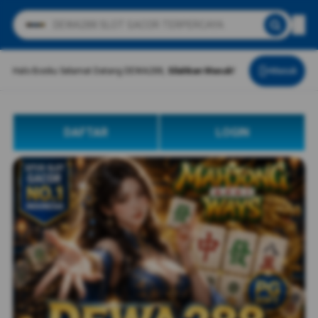
Halo Bosku Selamat Datang DEWA288,
Silahkan Masuk!
Masuk
DAFTAR
LOGIN