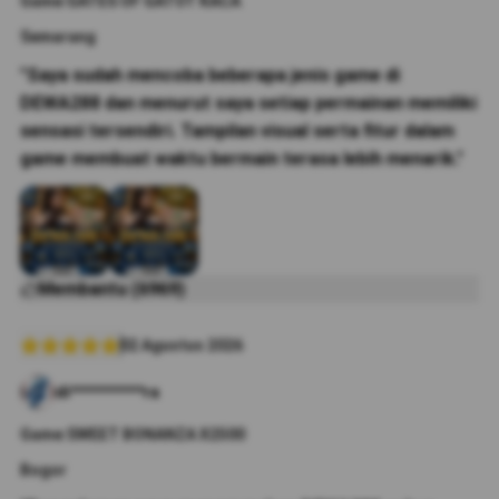
Game:GATES OF GATOT KACA
Semarang
"Saya sudah mencoba beberapa jenis game di
DEWA288 dan menurut saya setiap permainan memiliki
sensasi tersendiri. Tampilan visual serta fitur dalam
game membuat waktu bermain terasa lebih menarik."
Membantu (6969)
02 Agustus 2026
di***********ra
Game:SWEET BONANZA X2500
Bogor