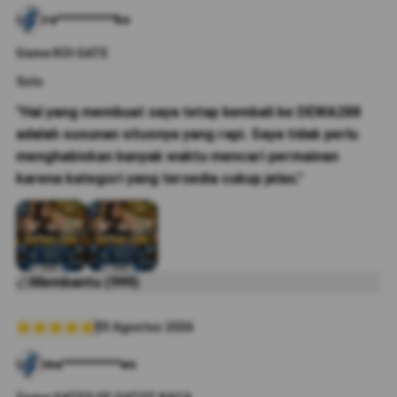
re***********ko
Game:KOI GATE
Solo
"Hal yang membuat saya tetap kembali ke DEWA288
adalah susunan situsnya yang rapi. Saya tidak perlu
menghabiskan banyak waktu mencari permainan
karena kategori yang tersedia cukup jelas."
Membantu (999)
03 Agustus 2026
ma***********ws