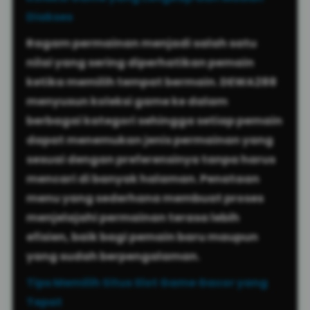
Diakses
Ragam permainan menjadi salah satu
nilai yang sering diperhatikan pemain
ketika memilih tempat bermain. DEWA288
menyusun koleksi game ke dalam
berbagai kategori sehingga setiap pemain
dapat menemukan jenis permainan yang
sesuai dengan preferensinya tanpa harus
mencari di banyak halaman. Penataan
menu yang sederhana membuat proses
menjelajahi permainan terasa lebih
efisien, baik bagi pemain baru maupun
yang sudah berpengalaman.
Tips Memilih Situs Slot Game Gacor yang
Tepat