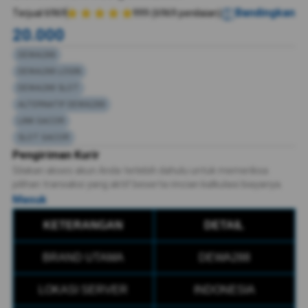
Bandingkan
Terjual 6969
999 (6969 penilaian)
20.000
DEWA288
DEWA288 LOGIN
DEWA288 SLOT
ALTERNATIF DEWA288
LINK GACOR
SLOT GACOR
Pengiriman Kurir
Silakan akses akun Anda terlebih dahulu untuk memeriksa
pilihan transaksi yang aktif beserta rincian kalkulasi biayanya.
Masuk
KETERANGAN
DETAIL
BRAND UTAMA
DEWA288
LOKASI SERVER
INDONESIA