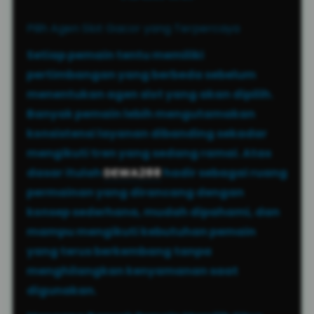
Pilih Agen Slot Gacor yang Terpercaya
Setiap pemain tentu memiliki
pertimbangan yang berbeda sebelum
menentukan agen slot yang akan dipilih.
Banyak pemain lebih mengutamakan
konsistensi layanan dibanding sekadar
mengikuti tren yang sedang ramai. Atas
dasar itulah
DEWA288
hadir sebagai ruang
permainan yang dirancang dengan
konsep sederhana, mudah dipahami, dan
mampu mengikuti kebutuhan pemain
yang terus berkembang tanpa
menghilangkan kenyamanan saat
digunakan.