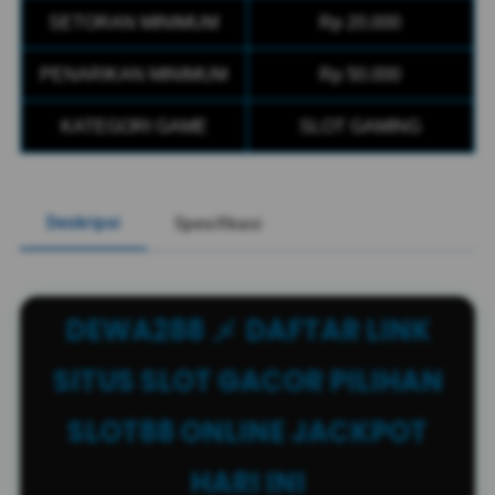
SETORAN MINIMUM
Rp 20.000
PENARIKAN MINIMUM
Rp 50.000
KATEGORI GAME
SLOT GAMING
Deskripsi
Spesifikasi
DEWA288 メ DAFTAR LINK
SITUS SLOT GACOR PILIHAN
SLOT88 ONLINE JACKPOT
HARI INI