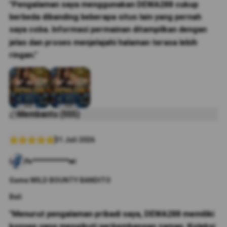
"Pengalaman saya menggunakan DEWA288 cukup
berbeda dibanding beberapa situs lain yang pernah
saya coba. Informasi permainan ditampilkan dengan
jelas dan proses menjelajahi halaman terasa lebih
ringan."
Membantu (555)
31 Juli 2026
fs************wi
Game:WILD BOUNTY BANDITO
Bali
"Menurut pengalaman pribadi saya, DEWA288 memiliki
konsep yang mengikuti perkembangan zaman. Koleksi