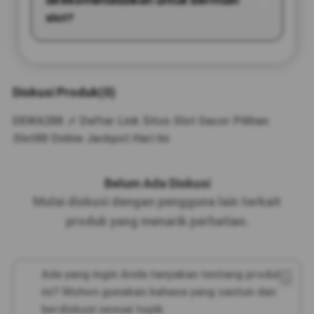
direkomendasikan untuk bermain
slot?
Diskusi Produk(0)
DEWA288 メ Daftar Link Situs Slot Gacor Pilihan
Slot88 Online Jackpot Hari Ini
Belum Ada Diskusi
Mulai diskusi dengan pengguna lain terkait
produk yang menarik perhatian.