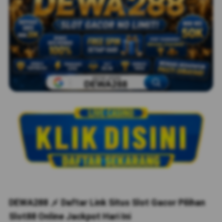
DEWA288 メ Daftar Link Situs Slot Gacor Pilihan
Slot88 Online Jackpot Hari Ini