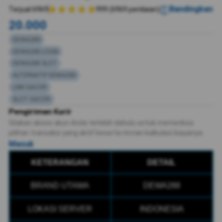
Bandingkan
Terjual 6969
999 (6969 penilaian)
20.000
DEWA288
DEWA288 LOGIN
DEWA288 SLOT
ALTERNATIF DEWA288
LINK GACOR
SLOT GACOR
Pengiriman Kurir
Silakan akses akun Anda terlebih dahulu untuk memeriksa
pilihan transaksi yang aktif beserta rincian kalkulasi biayanya.
Masuk
KETERANGAN
DETAIL
BRAND UTAMA
DEWA288
LOKASI SERVER
INDONESIA