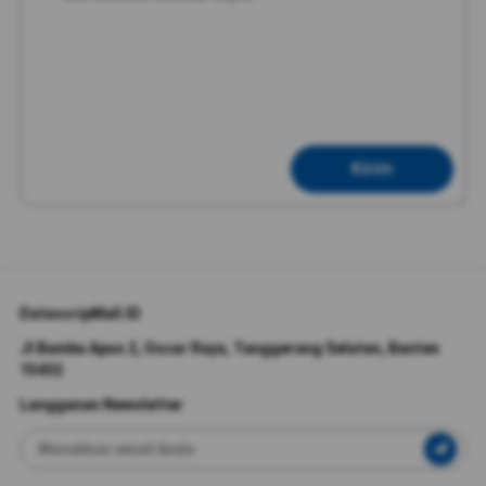
Kirim
DatascripMall.ID
Jl Bambu Apus 2, Oscar Raya, Tanggerang Selatan, Banten
15432
Langganan Newsletter