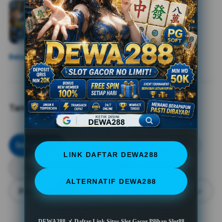
Belum ada ulasan
Tampilkan Penilaian & Ulasan
Semua (6969)
Foto & Video
5.0
4.0
LINK DAFTAR DEWA288
3.0
2.0
1.0
ALTERNATIF DEWA288
Paling Membantu
DEWA288 メ Daftar Link Situs Slot Gacor Pilihan Slot88