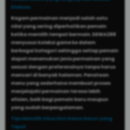
Diakses
Ragam permainan menjadi salah satu
nilai yang sering diperhatikan pemain
ketika memilih tempat bermain. DEWA288
menyusun koleksi game ke dalam
berbagai kategori sehingga setiap pemain
dapat menemukan jenis permainan yang
sesuai dengan preferensinya tanpa harus
mencari di banyak halaman. Penataan
menu yang sederhana membuat proses
menjelajahi permainan terasa lebih
efisien, baik bagi pemain baru maupun
yang sudah berpengalaman.
Tips Memilih Situs Slot Game Gacor yang
Tepat