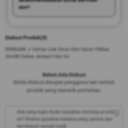
direkomendasikan untuk bermain
slot?
Diskusi Produk(0)
DEWA288 メ Daftar Link Situs Slot Gacor Pilihan
Slot88 Online Jackpot Hari Ini
Belum Ada Diskusi
Mulai diskusi dengan pengguna lain terkait
produk yang menarik perhatian.