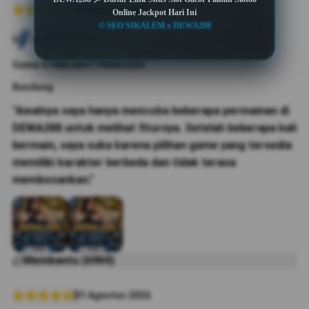
01 Agustus 2026
Online Jackpot Hari Ini
© SEO SIKALEM x DEWA288
an***********ni
Game:STARLIGHT PRINCESS
Bandung
"Awalnya saya hanya mencoba beberapa permainan di
DEWA288 untuk melihat fiturnya. Setelah beberapa kali
bermain, saya suka karena pilihan game yang tersedia
memiliki karakter berbeda dan tidak terasa
membosankan."
Membantu (6969)
01 Agustus 2026