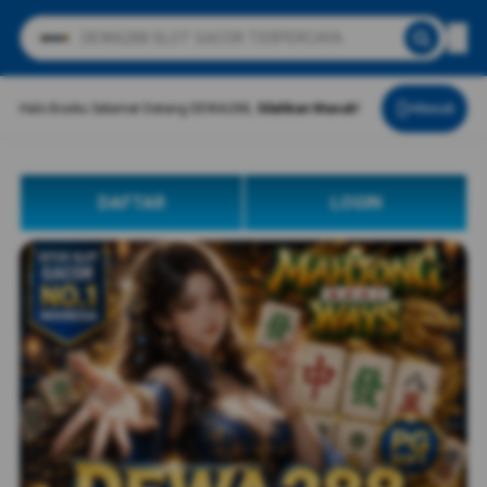
Halo Bosku Selamat Datang DEWA288,
Silahkan Masuk!
Masuk
DAFTAR
LOGIN