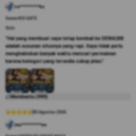
re***********ko
Game:KOI GATE
Solo
"Hal yang membuat saya tetap kembali ke DEWA288
adalah susunan situsnya yang rapi. Saya tidak perlu
menghabiskan banyak waktu mencari permainan
karena kategori yang tersedia cukup jelas."
Membantu (999)
03 Agustus 2026
ma***********ws