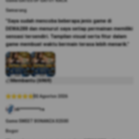
Game:GATES OF GATOT KACA
Semarang
"Saya sudah mencoba beberapa jenis game di
DEWA288 dan menurut saya setiap permainan memiliki
sensasi tersendiri. Tampilan visual serta fitur dalam
game membuat waktu bermain terasa lebih menarik."
Membantu (6969)
02 Agustus 2026
di***********ra
Game:SWEET BONANZA X2500
Bogor