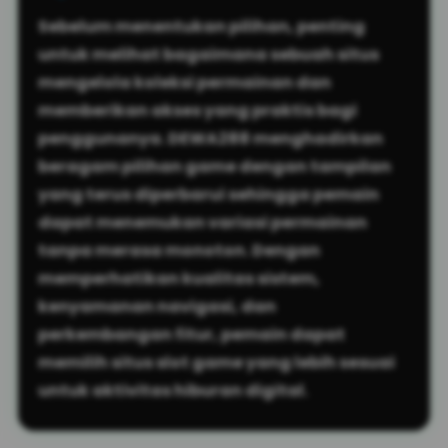
Sebelum menentukan pilihan, penting
untuk melihat bagaimana sebuah situs
mengelola koleksi permainan dan
memberikan akses yang praktis bagi
penggunanya. DEWA288 menghadirkan
beragam pilihan game dengan tampilan
yang terus diperbarui sehingga pemain
dapat menemukan variasi permainan
tanpa merasa monoton. Dengan
memperhatikan kualitas sistem,
kenyamanan navigasi, dan
perkembangan fitur, pemain dapat
memilih situs slot game yang lebih sesuai
untuk aktivitas hiburan digital.