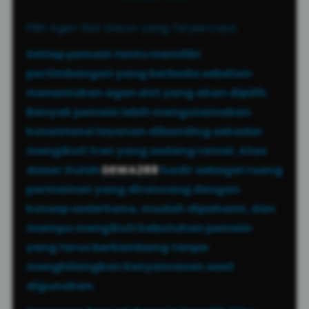
Pilih Agen Slot Gacor yang Terpercaya
Setiap pemain tentu memiliki
pertimbangan yang berbeda sebelum
menentukan agen slot yang akan dipilih.
Banyak pemain lebih mengutamakan
konsistensi layanan dibanding sekadar
mengikuti tren yang sedang ramai. Atas
dasar itulah
DEWA288
hadir sebagai ruang
permainan yang dirancang dengan
konsep sederhana, mudah dipahami, dan
mampu mengikuti kebutuhan pemain
yang terus berkembang tanpa
menghilangkan kenyamanan saat
digunakan.