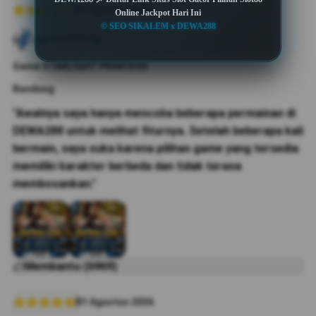
01 Agustus 2026
Online Jackpot Hari Ini
© SEO SIKALEM x DEWA288
an***********ni
Game:STARLIGHT PRINCESS
Bandung
"Awalnya saya hanya mencoba beberapa permainan di
DEWA288 untuk melihat fiturnya. Setelah beberapa kali
bermain, saya suka karena pilihan game yang tersedia
memiliki karakter berbeda dan tidak terasa
membosankan."
Membantu (6969)
01 Agustus 2026