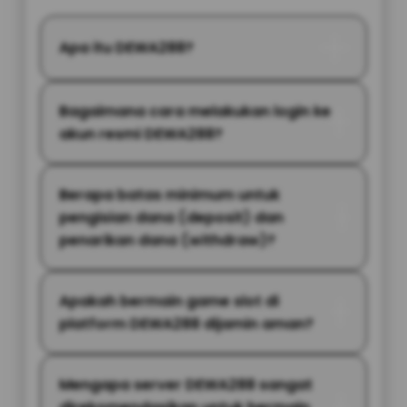
Apa itu DEWA288?
Bagaimana cara melakukan login ke
akun resmi DEWA288?
Berapa batas minimum untuk
pengisian dana (deposit) dan
penarikan dana (withdraw)?
Apakah bermain game slot di
platform DEWA288 dijamin aman?
Mengapa server DEWA288 sangat