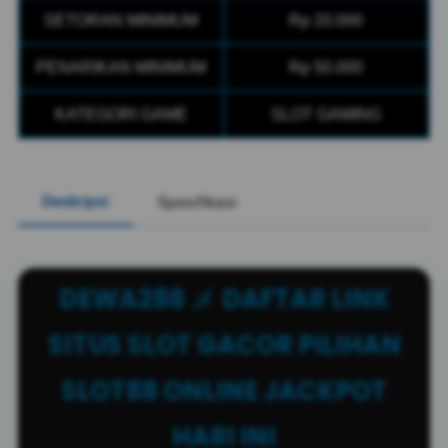
SETORAN MINIMUM
Rp 20.000
PENARIKAN MINIMUM
Rp 50.000
KATEGORI GAME
SLOT GAMING
Deskripsi
Spesifikasi
DEWA288 メ DAFTAR LINK
SITUS SLOT GACOR PILIHAN
SLOT88 ONLINE JACKPOT
HARI INI