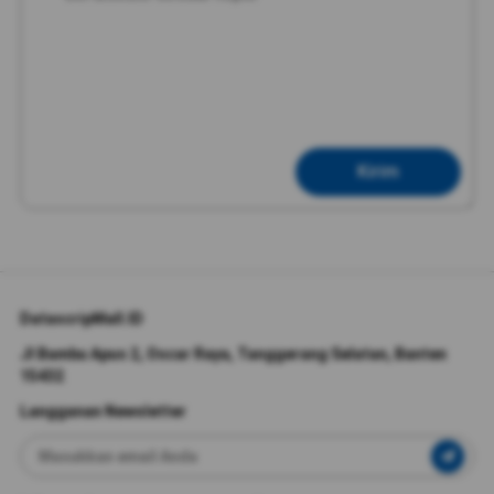
Kirim
DatascripMall.ID
Jl Bambu Apus 2, Oscar Raya, Tanggerang Selatan, Banten
15432
Langganan Newsletter