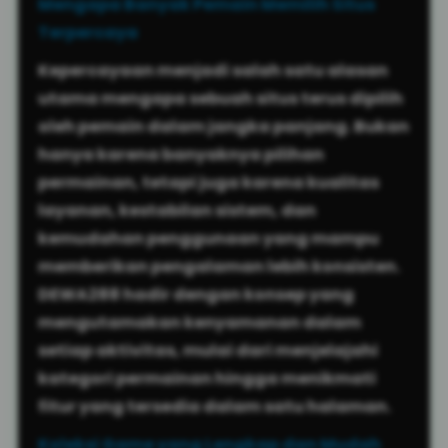
Mengapa Banyak Pemain Memilih Situs
Terpercaya
Kepercayaan menjadi salah satu alasan
utama mengapa sebuah situs terus dipilih
oleh pemain dalam jangka panjang. Bukan
hanya karena banyaknya pilihan
permainan, tetapi juga karena kualitas
layanan, kestabilan sistem, dan
kemudahan penggunaan yang mampu
memberikan pengalaman lebih konsisten.
DEWA288 hadir dengan konsep yang
mengutamakan kenyamanan dalam
setiap aktivitas, mulai dari menjelajahi
kategori permainan hingga menikmati
fitur yang tersedia dalam satu halaman.
Koleksi Game yang Lengkap dan Mudah