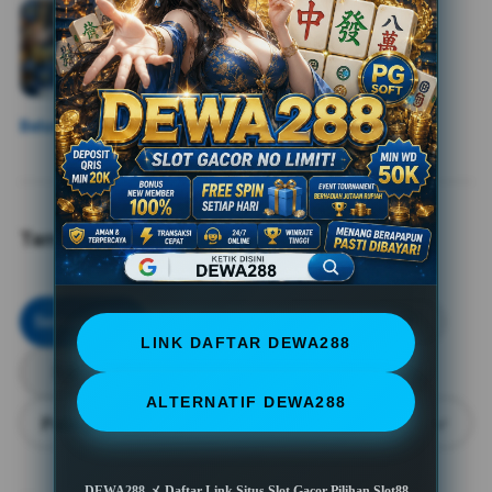
Belum ada ulasan
Tampilkan Penilaian & Ulasan
Semua (6969)
Foto & Video
5.0
4.0
LINK DAFTAR DEWA288
3.0
2.0
1.0
ALTERNATIF DEWA288
Paling Membantu
DEWA288 メ Daftar Link Situs Slot Gacor Pilihan Slot88