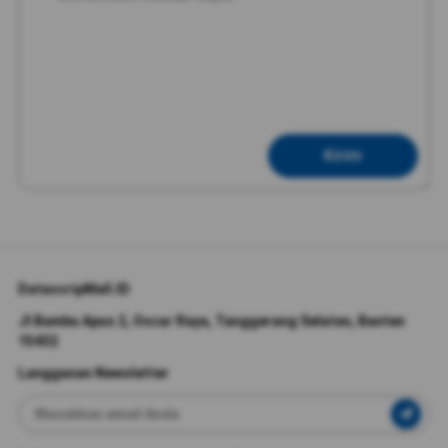
Kirim
DatascripMall.ID
Jl Bambu Apus 2, Oscar Raya, Tanggerang Selatan, Banten
15432
Langganan Newsletter