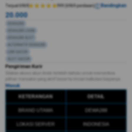
Bandingkan
Terjual 6969
999 (6969 penilaian)
20.000
DEWA288
DEWA288 LOGIN
DEWA288 SLOT
ALTERNATIF DEWA288
LINK GACOR
SLOT GACOR
Pengiriman Kurir
Silakan akses akun Anda terlebih dahulu untuk memeriksa
pilihan transaksi yang aktif beserta rincian kalkulasi biayanya.
Masuk
KETERANGAN
DETAIL
BRAND UTAMA
DEWA288
LOKASI SERVER
INDONESIA