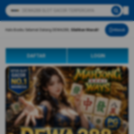
Halo Bosku Selamat Datang DEWA288,
Silahkan Masuk!
Masuk
DAFTAR
LOGIN