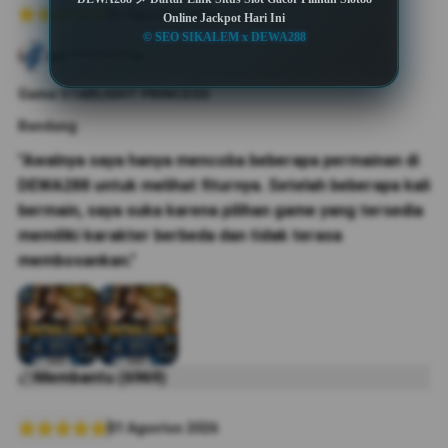
01 Agustus 2026
Online Jackpot Hari Ini
© SEO SIKALEM x DEWA288
an***********ni
Game:STARLIGHT PRINCESS
Bandung
"Awalnya saya hanya mencoba beberapa permainan di
DEWA288 untuk melihat fiturnya. Setelah beberapa kali
bermain, saya suka karena pilihan game yang tersedia
memiliki karakter berbeda dan tidak terasa
membosankan."
Membantu (6969)
01 Agustus 2026