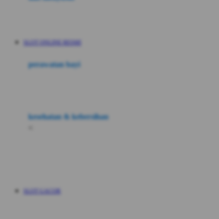
V
SLOT ONLINE RESMI
W
perawatan bayi
X
kesehatan & kebersihan
<
Y
Z
SLOT GACOR
0-9