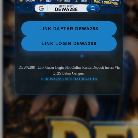
LINK DAFTAR DEWA288
LINK LOGIN DEWA288
DEWA288 : Link Gacor Login Slot Online Resmi Deposit Instan Via
QRIS Bebas Ganguan
© DEWA288 x SEO HAURAAUFA