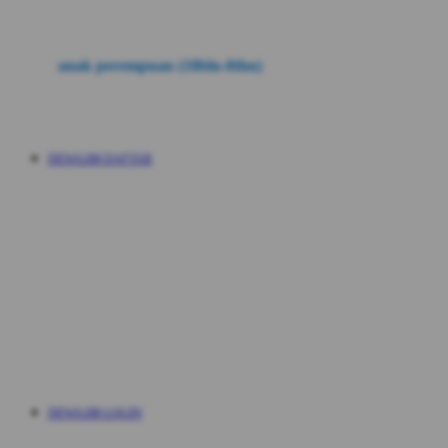
K
anak perempuan (18bln-8thn)
L
DEWA288 DAFTAR
M
N
O
DEWA288 LOGIN
P