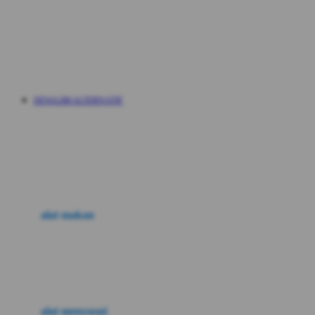
Q
DEWA288 ALTERNATIF
R
S
alat makan
T
U
alat menyusui