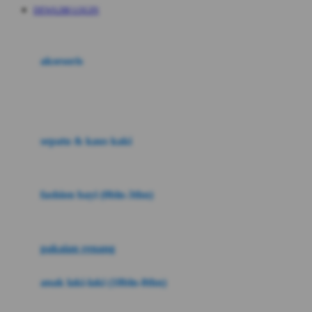
E
DEWA288 LOGIN
aksesoris
F
G
sepatu & kaus kaki
H
fashion bayi (0bln-3thn)
I
pakaian renang
anak laki-laki (18bln-8thn)
J