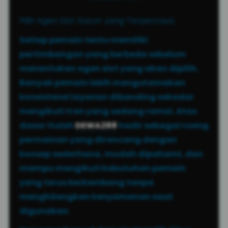
Pilih Agen Slot Gacor yang Terpercaya
Setiap pemain tentu memiliki
pertimbangan yang berbeda sebelum
menentukan agen slot yang akan dipilih.
Banyak pemain lebih mengutamakan
konsistensi layanan dibanding sekadar
mengikuti tren yang sedang ramai. Atas
dasar itulah
DEWA288
hadir sebagai ruang
permainan yang dirancang dengan
konsep sederhana, mudah dipahami, dan
mampu mengikuti kebutuhan pemain
yang terus berkembang tanpa
menghilangkan kenyamanan saat
digunakan.