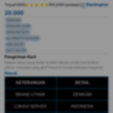
Bandingkan
Terjual 6969
999 (6969 penilaian)
20.000
DEWA288
DEWA288 LOGIN
DEWA288 SLOT
ALTERNATIF DEWA288
LINK GACOR
SLOT GACOR
Pengiriman Kurir
Silakan akses akun Anda terlebih dahulu untuk memeriksa
pilihan transaksi yang aktif beserta rincian kalkulasi biayanya.
Masuk
KETERANGAN
DETAIL
BRAND UTAMA
DEWA288
LOKASI SERVER
INDONESIA