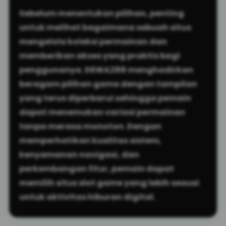
Sebelum menentukan pilihan, penting
untuk melihat bagaimana sebuah situs
mengelola koleksi permainan dan
memberikan akses yang praktis bagi
penggunanya. DEWA288 menghadirkan
beragam pilihan game dengan tampilan
yang terus diperbarui sehingga pemain
dapat menemukan variasi permainan
tanpa merasa monoton. Dengan
memperhatikan kualitas sistem,
kenyamanan navigasi, dan
perkembangan fitur, pemain dapat
memilih situs slot game yang lebih sesuai
untuk aktivitas hiburan digital.