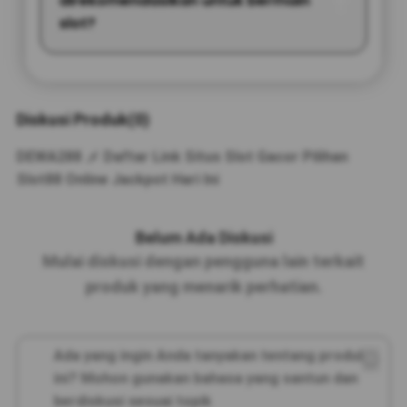
direkomendasikan untuk bermain
slot?
Diskusi Produk(0)
DEWA288 メ Daftar Link Situs Slot Gacor Pilihan
Slot88 Online Jackpot Hari Ini
Belum Ada Diskusi
Mulai diskusi dengan pengguna lain terkait
produk yang menarik perhatian.