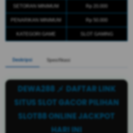
SETORAN MINIMUM
Rp 20.000
PENARIKAN MINIMUM
Rp 50.000
KATEGORI GAME
SLOT GAMING
Deskripsi
Spesifikasi
DEWA288 メ DAFTAR LINK
SITUS SLOT GACOR PILIHAN
SLOT88 ONLINE JACKPOT
HARI INI