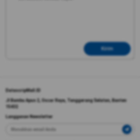
Kirim
DatascripMall.ID
Jl Bambu Apus 2, Oscar Raya, Tanggerang Selatan, Banten
15432
Langganan Newsletter