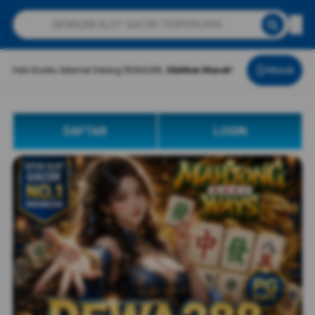
Halo Bosku Selamat Datang DEWA288,
Silahkan Masuk!
Masuk
DAFTAR
LOGIN