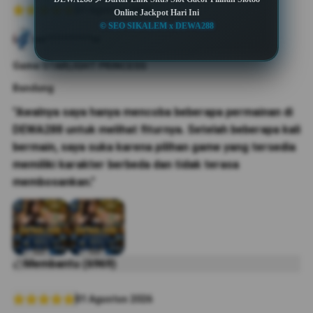
01 Agustus 2026
Online Jackpot Hari Ini
© SEO SIKALEM x DEWA288
an***********ni
Game:STARLIGHT PRINCESS
Bandung
"Awalnya saya hanya mencoba beberapa permainan di
DEWA288 untuk melihat fiturnya. Setelah beberapa kali
bermain, saya suka karena pilihan game yang tersedia
memiliki karakter berbeda dan tidak terasa
membosankan."
Membantu (6969)
01 Agustus 2026