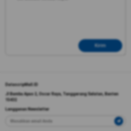
Kirim
DatascripMall.ID
Jl Bambu Apus 2, Oscar Raya, Tanggerang Selatan, Banten
15432
Langganan Newsletter