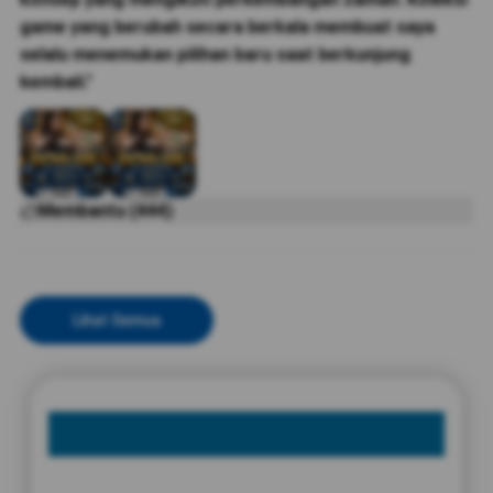
game yang berubah secara berkala membuat saya
selalu menemukan pilihan baru saat berkunjung
kembali."
Membantu (444)
Lihat Semua
FAQ MEMBER DEWA288