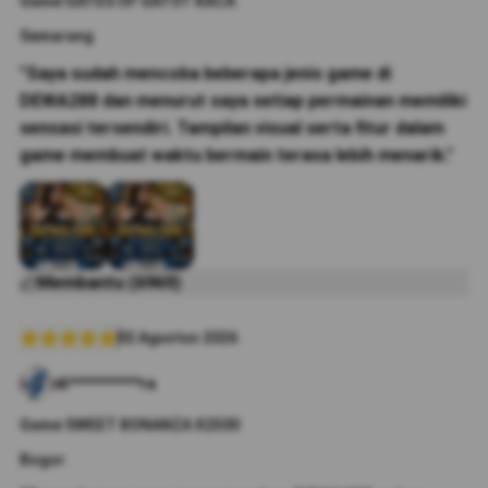
Game:GATES OF GATOT KACA
Semarang
"Saya sudah mencoba beberapa jenis game di
DEWA288 dan menurut saya setiap permainan memiliki
sensasi tersendiri. Tampilan visual serta fitur dalam
game membuat waktu bermain terasa lebih menarik."
Membantu (6969)
02 Agustus 2026
di***********ra
Game:SWEET BONANZA X2500
Bogor