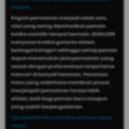
Diakses
Ragam permainan menjadi salah satu
nilai yang sering diperhatikan pemain
ketika memilih tempat bermain. DEWA288
menyusun koleksi game ke dalam
berbagai kategori sehingga setiap pemain
dapat menemukan jenis permainan yang
sesuai dengan preferensinya tanpa harus
mencari di banyak halaman. Penataan
menu yang sederhana membuat proses
menjelajahi permainan terasa lebih
efisien, baik bagi pemain baru maupun
yang sudah berpengalaman.
Tips Memilih Situs Slot Game Gacor yang
Tepat