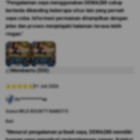
"Pengalaman saya menggunakan DEWA288 cukup
berbeda dibanding beberapa situs lain yang pernah
saya coba. Informasi permainan ditampilkan dengan
jelas dan proses menjelajahi halaman terasa lebih
ringan."
Membantu (555)
31 Juli 2026
fs************wi
Game:WILD BOUNTY BANDITO
Bali
"Menurut pengalaman pribadi saya, DEWA288 memiliki
konsep yang mengikuti perkembangan zaman. Koleksi