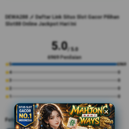
DEWA288 メ Daftar Link Situs Slot Gacor Pilihan
Slot88 Online Jackpot Hari Ini
5.0
/ 5.0
6969
Penilaian
5
6969
4
0
3
0
2
0
1
0
Foto dan Video Produk