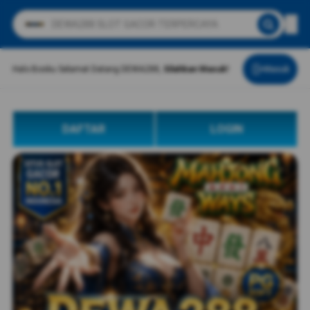
Halo Bosku Selamat Datang DEWA288,
Silahkan Masuk!
Masuk
DAFTAR
LOGIN