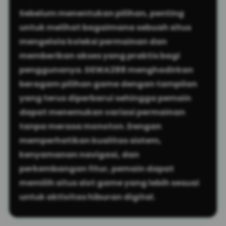
Sebelum menentukan pilihan, penting
untuk melihat bagaimana sebuah situs
mengelola koleksi permainan dan
memberikan akses yang praktis bagi
penggunanya. DEWA288 menghadirkan
beragam pilihan game dengan tampilan
yang terus diperbarui sehingga pemain
dapat menemukan variasi permainan
tanpa merasa monoton. Dengan
memperhatikan kualitas sistem,
kenyamanan navigasi, dan
perkembangan fitur, pemain dapat
memilih situs slot game yang lebih sesuai
untuk aktivitas hiburan digital.