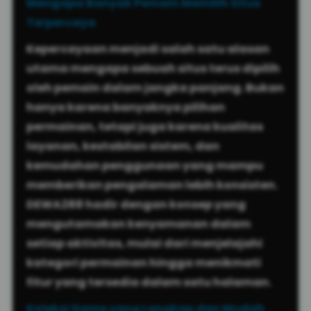
Mengapa Banyak Pemain Memilih Situs
Terpercaya
Kepercayaan menjadi salah satu alasan
utama mengapa sebuah situs terus dipilih
oleh pemain dalam jangka panjang. Bukan
hanya karena banyaknya pilihan
permainan, tetapi juga karena kualitas
layanan, kestabilan sistem, dan
kemudahan penggunaan yang mampu
memberikan pengalaman lebih konsisten.
DEWA288 hadir dengan konsep yang
mengutamakan kenyamanan dalam
setiap aktivitas, mulai dari menjelajahi
kategori permainan hingga menikmati
fitur yang tersedia dalam satu halaman.
Koleksi Game yang Lengkap dan Mudah