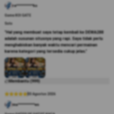
re***********ko
Game:KOI GATE
Solo
"Hal yang membuat saya tetap kembali ke DEWA288
adalah susunan situsnya yang rapi. Saya tidak perlu
menghabiskan banyak waktu mencari permainan
karena kategori yang tersedia cukup jelas."
Membantu (999)
03 Agustus 2026
ma***********ws