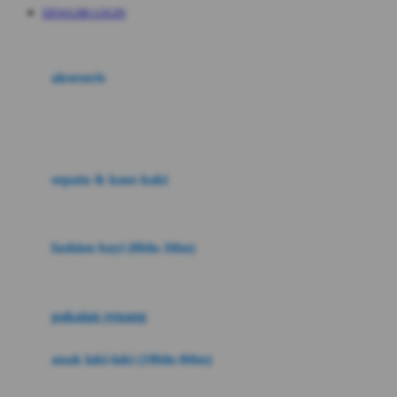
E
DEWA288 LOGIN
aksesoris
F
G
sepatu & kaus kaki
H
fashion bayi (0bln-3thn)
I
pakaian renang
anak laki-laki (18bln-8thn)
J