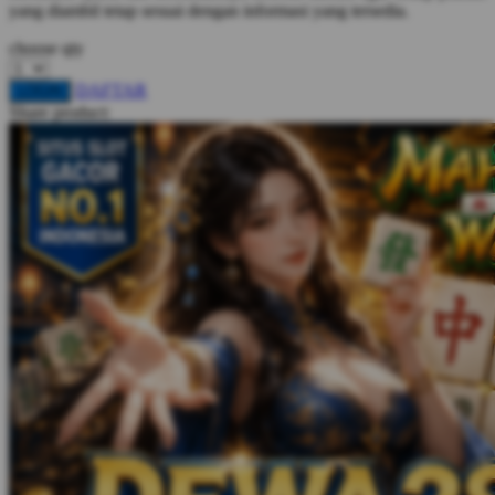
yang diambil tetap sesuai dengan informasi yang tersedia.
choose qty
DAFTAR
LOGIN
Share product: