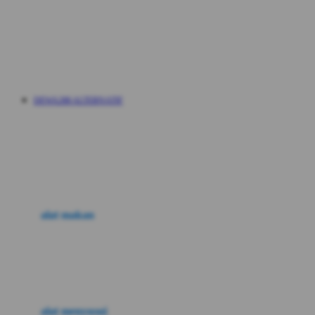
Q
DEWA288 ALTERNATIF
R
S
alat makan
T
U
alat menyusui