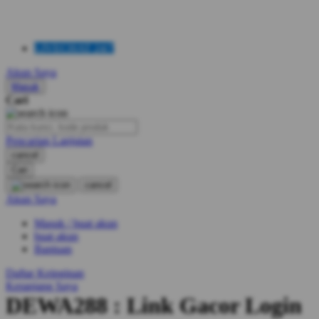
LIVECHAT 24/7
Akun Saya
Masuk
Cari
Pencarian Lanjutan
cancel
Cari
cancel
Akun Saya
Masuk / buat akun
buat akun
Bantuan
Daftar Keinginan
Keranjang Saya
DEWA288 : Link Gacor Login