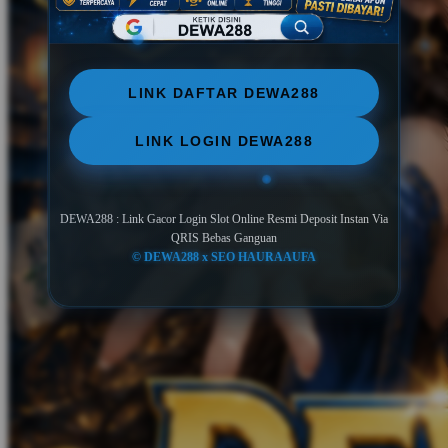
LINK DAFTAR DEWA288
LINK LOGIN DEWA288
DEWA288 : Link Gacor Login Slot Online Resmi Deposit Instan Via
QRIS Bebas Ganguan
© DEWA288 x SEO HAURAAUFA