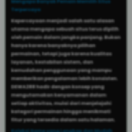
Mengapa Banyak Pemain Memilih Situs
Terpercaya
Kepercayaan menjadi salah satu alasan
utama mengapa sebuah situs terus dipilih
oleh pemain dalam jangka panjang. Bukan
hanya karena banyaknya pilihan
permainan, tetapi juga karena kualitas
layanan, kestabilan sistem, dan
kemudahan penggunaan yang mampu
memberikan pengalaman lebih konsisten.
DEWA288 hadir dengan konsep yang
mengutamakan kenyamanan dalam
setiap aktivitas, mulai dari menjelajahi
kategori permainan hingga menikmati
fitur yang tersedia dalam satu halaman.
Koleksi Game yang Lengkap dan Mudah