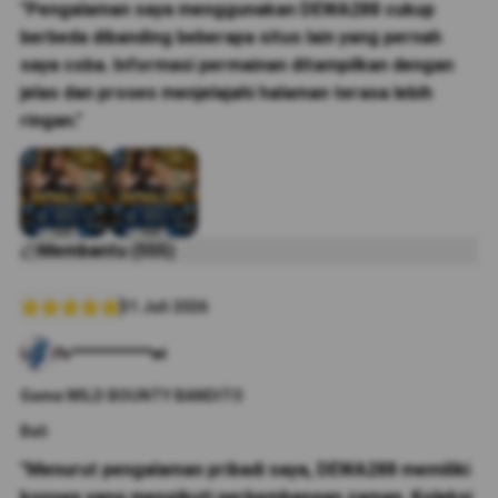
"Pengalaman saya menggunakan DEWA288 cukup
berbeda dibanding beberapa situs lain yang pernah
saya coba. Informasi permainan ditampilkan dengan
jelas dan proses menjelajahi halaman terasa lebih
ringan."
Membantu (555)
31 Juli 2026
fs************wi
Game:WILD BOUNTY BANDITO
Bali
"Menurut pengalaman pribadi saya, DEWA288 memiliki
konsep yang mengikuti perkembangan zaman. Koleksi