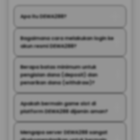
Apa itu DEWA288?
Bagaimana cara melakukan login ke
akun resmi DEWA288?
Berapa batas minimum untuk
pengisian dana (deposit) dan
penarikan dana (withdraw)?
Apakah bermain game slot di
platform DEWA288 dijamin aman?
Mengapa server DEWA288 sangat