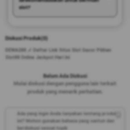
direkomendasikan untuk bermain
slot?
Diskusi Produk(0)
DEWA288 メ Daftar Link Situs Slot Gacor Pilihan
Slot88 Online Jackpot Hari Ini
Belum Ada Diskusi
Mulai diskusi dengan pengguna lain terkait
produk yang menarik perhatian.