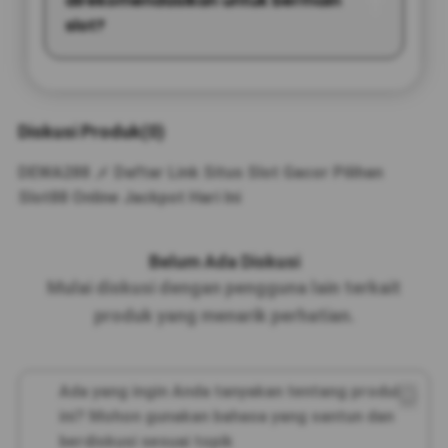
direkomendasikan untuk bermain
slot?
Diskusi Produk(0)
DEWA288 メ Daftar Link Situs Slot Gacor Pilihan
Slot88 Online Jackpot Hari Ini
Belum Ada Diskusi
Mulai diskusi dengan pengguna lain terkait
produk yang menarik perhatian.