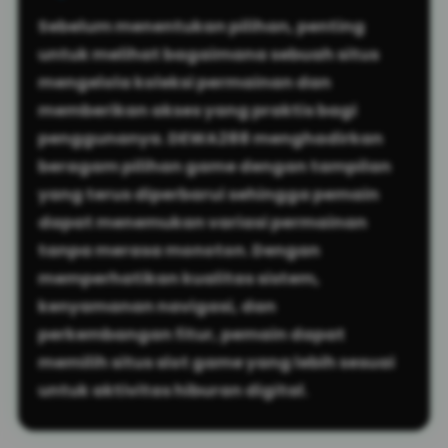
Sebelum menentukan pilihan, penting
untuk melihat bagaimana sebuah situs
mengelola koleksi permainan dan
memberikan akses yang praktis bagi
penggunanya. DEWA288 menghadirkan
beragam pilihan game dengan tampilan
yang terus diperbarui sehingga pemain
dapat menemukan variasi permainan
tanpa merasa monoton. Dengan
memperhatikan kualitas sistem,
kenyamanan navigasi, dan
perkembangan fitur, pemain dapat
memilih situs slot game yang lebih sesuai
untuk aktivitas hiburan digital.