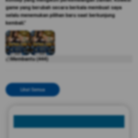
game yang berubah secara berkala membuat saya
selalu menemukan pilihan baru saat berkunjung
kembali."
Membantu (444)
Lihat Semua
FAQ MEMBER DEWA288