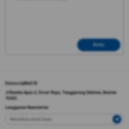
Kirim
DatascripMall.ID
Jl Bambu Apus 2, Oscar Raya, Tanggerang Selatan, Banten
15432
Langganan Newsletter