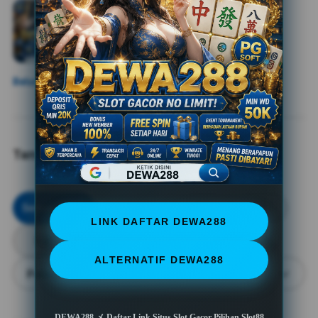
Belum ada ulasan
Tampilkan Penilaian & Ulasan
Semua (6969)
Foto & Video
5.0
4.0
LINK DAFTAR DEWA288
3.0
2.0
1.0
ALTERNATIF DEWA288
Paling Membantu
DEWA288 メ Daftar Link Situs Slot Gacor Pilihan Slot88