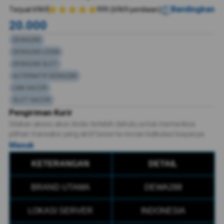
Bandingkan
Terjual 6969
999 (6969 penilaian)
20.000
DEWA288
DEWA288 LOGIN
DEWA288 SLOT
ALTERNATIF DEWA288
LINK GACOR
SLOT GACOR
Pengiriman Kurir
Silakan akses akun Anda terlebih dahulu untuk memeriksa
pilihan transaksi yang aktif beserta rincian kalkulasi biayanya.
Masuk
KETERANGAN
DETAIL
BRAND UTAMA
DEWA288
LOKASI SERVER
INDONESIA