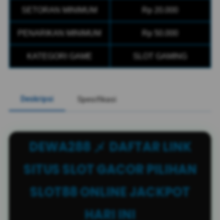
SETORAN MINIMUM
Rp 20.000
PENARIKAN MINIMUM
Rp 50.000
KATEGORI GAME
SLOT GAMING
Deskripsi
Spesifikasi
DEWA288 メ DAFTAR LINK
SITUS SLOT GACOR PILIHAN
SLOT88 ONLINE JACKPOT
HARI INI