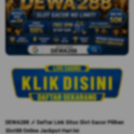
DEWA288 メ Daftar Link Situs Slot Gacor Pilihan
Slot88 Online Jackpot Hari Ini